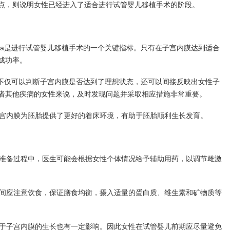
点，则说明女性已经进入了适合进行试管婴儿移植手术的阶段。
15a是进行试管婴儿移植手术的一个关键指标。只有在子宫内膜达到适合
成功率。
5a不仅可以判断子宫内膜是否达到了理想状态，还可以间接反映出女性子
者其他疾病的女性来说，及时发现问题并采取相应措施非常重要。
子宫内膜为胚胎提供了更好的着床环境，有助于胚胎顺利生长发育。
期准备过程中，医生可能会根据女性个体情况给予辅助用药，以调节雌激
期间应注意饮食，保证膳食均衡，摄入适量的蛋白质、维生素和矿物质等
对于子宫内膜的生长也有一定影响。因此女性在试管婴儿前期应尽量避免