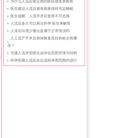
为什么人流后要定期到医院做复查检查
医生建议人流后避免熬夜保持充足睡眠
医生提醒：人流手术后复查不可忽视
人流后多久可以再次怀孕 医生来解答
人流后出现少量出血属于正常情况吗
人工流产手术后身体恢复良好的标志有哪
些？
无痛人流术前医生会评估宫腔环境与结构
怀孕初期人流应在合适的孕周范围内进行