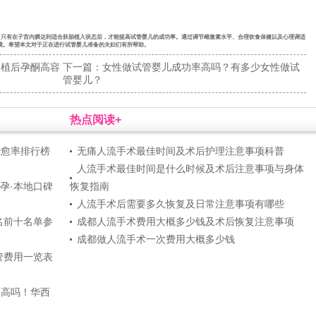
节。只有在子宫内膜达到适合胚胎植入状态后，才能提高试管婴儿的成功率。通过调节雌激素水平、合理饮食保健以及心理调适
环境。希望本文对于正在进行试管婴儿准备的夫妇们有所帮助。
移植后孕酮高容
下一篇：
女性做试管婴儿成功率高吗？有多少女性做试
管婴儿？
热点阅读+
治愈率排行榜
无痛人流手术最佳时间及术后护理注意事项科普
人流手术最佳时间是什么时候及术后注意事项与身体
孕·本地口碑
恢复指南
人流手术后需要多久恢复及日常注意事项有哪些
名前十名单参
成都人流手术费用大概多少钱及术后恢复注意事项
成都做人流手术一次费用大概多少钱
管费用一览表
率高吗！华西