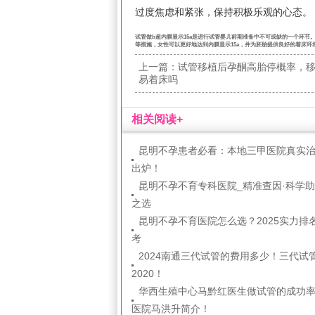
过度焦虑和紧张，保持积极乐观的心态。
试管做b超内膜显示15a是进行试管婴儿前期准备中不可或缺的一个环
等措施，女性可以更好地达到内膜显示15a，并为胚胎提供良好的着床
上一篇：
试管移植后孕酮高胎停概率，
易着床吗
相关阅读+
昆明不孕患者必看：本地三甲医院真实
出炉！
昆明不孕不育专科医院_精准查因·科学助
之选
昆明不孕不育医院怎么选？2025实力排
考
2024南通三代试管的费用多少！三代试
2020！
华西生殖中心马黔红医生做试管的成功
医院马洪升简介！