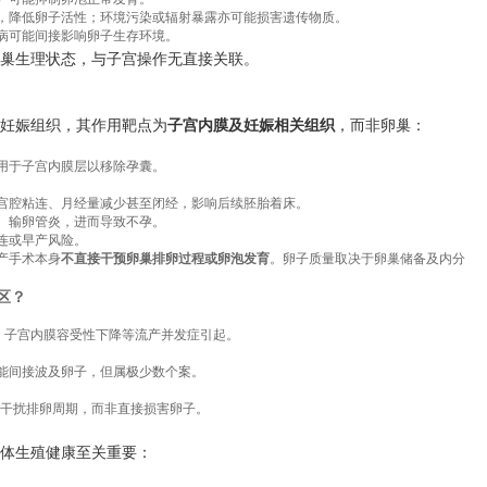
，降低卵子活性；环境污染或辐射暴露亦可能损害遗传物质。
病可能间接影响卵子生存环境。
巢生理状态，与子宫操作无直接关联。
妊娠组织，其作用靶点为
子宫内膜及妊娠相关组织
，而非卵巢：
用于子宫内膜层以移除孕囊。
宫腔粘连、月经量减少甚至闭经，影响后续胚胎着床。
、输卵管炎，进而导致不孕。
连或早产风险。
产手术本身
不直接干预卵巢排卵过程或卵泡发育
。卵子质量取决于卵巢储备及内分
区？
、子宫内膜容受性下降等流产并发症引起。
能间接波及卵子，但属极少数个案。
轴”干扰排卵周期，而非直接损害卵子。
体生殖健康至关重要：