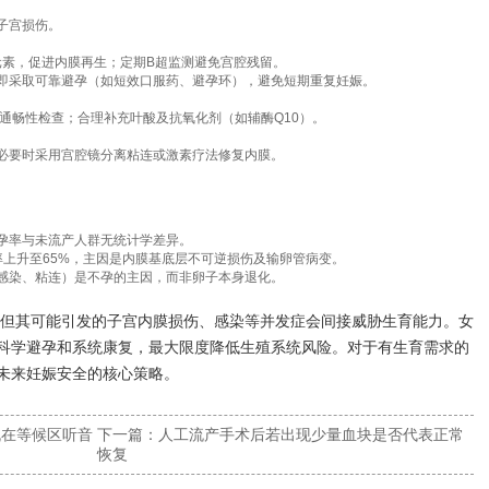
子宫损伤。
元素，促进内膜再生；定期B超监测避免宫腔残留。
即采取可靠避孕（如短效口服药、避孕环），避免短期重复妊娠。
通畅性检查；合理补充叶酸及抗氧化剂（如辅酶Q10）。
必要时采用宫腔镜分离粘连或激素疗法修复内膜。
孕率与未流产人群无统计学差异。
率上升至65%，主因是内膜基底层不可逆损伤及输卵管病变。
感染、粘连）是不孕的主因，而非卵子本身退化。
但其可能引发的子宫内膜损伤、感染等并发症会间接威胁生育能力。女
科学避孕和系统康复，最大限度降低生殖系统风险。对于有生育需求的
未来妊娠安全的核心策略。
机在等候区听音
下一篇：
人工流产手术后若出现少量血块是否代表正常
恢复