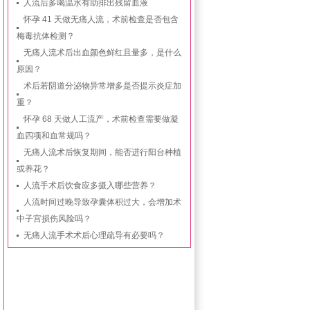
人流后多喝温水有助排出残留血液
怀孕 41 天做无痛人流，术前检查是否包含
梅毒抗体检测？
无痛人流术后出血颜色鲜红且量多，是什么
原因？
术后若阴道分泌物异常增多是否提示炎症加
重？
怀孕 68 天做人工流产，术前检查需要做凝
血四项和血常规吗？
无痛人流术后恢复期间，能否进行阳台种植
或养花？
人流手术后饮食应多摄入哪些营养？
人流时间过晚导致孕囊体积过大，会增加术
中子宫损伤风险吗？
无痛人流手术术后心理疏导有必要吗？