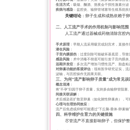
生活方式
：吸烟、酗酒、熬夜会干扰性激素分泌
疾病与感染
：盆腔炎、输卵管堵塞等生殖系统疾
关键结论
：卵子生成和成熟依赖于卵
二、人工流产手术的作用机制与影响范围
人工流产通过器械或药物清除宫腔内
手术原理
：早期人流采用吸宫或刮宫术，直接作
潜在风险
：
子宫内膜损伤
：过度刮除可能破坏基底层，导致
感染风险
：术中消毒不彻底可能引发子宫内膜炎
远期并发症
：多次流产增加习惯性流产、胎盘粘
对卵巢功能的客观评估
：现有医学研究证实，流
泌轴，与宫腔操作无因果关联。
三、为何“流产影响卵子质量”成为常见误
概念混淆
：
将“不孕”归因于卵子质量，实则多由输卵管阻塞
间接关联误解
：
术后感染若扩散至卵巢（如化脓性卵巢炎），可
心理与生理协同效应
：
流产后焦虑或抑郁可能通过“下丘脑-垂体-卵巢
四、科学维护生育力的关键措施
尽管流产不直接影响卵子，但保护整