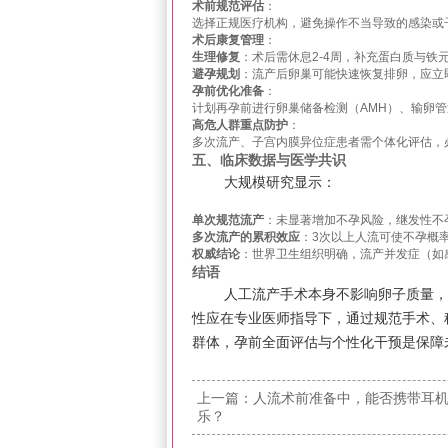
术前规范评估
：
选择正规医疗机构，避免操作不当导致的感染或
术后康复管理
：
生理修复
：术后需休息2-4周，补充蛋白质与铁
避孕规划
：流产后卵巢可能快速恢复排卵，应立
孕前优化准备
：
计划再孕前进行卵巢储备检测（AMH）、输卵管
高危人群重点防护
：
多次流产、子宫内膜异位症患者需个体化评估，
五、临床数据与医学共识
大规模研究显示：
单次规范流产
：未显著增加不孕风险，继发性不
多次流产的累积效应
：3次以上人流可使不孕概
权威结论
：世界卫生组织明确，流产并发症（如
结语
人工流产手术本身不影响卵子质量，
性应在专业医师指导下，通过规范手术、
群体，孕前全面评估与个性化干预是保障
上一篇：
人流术前准备中，能否携带耳
乐？