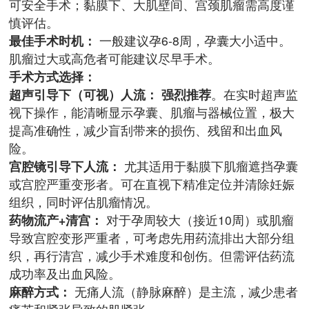
可安全手术；黏膜下、大肌壁间、宫颈肌瘤需高度谨
慎评估。
最佳手术时机：
一般建议孕6-8周，孕囊大小适中。
肌瘤过大或高危者可能建议尽早手术。
手术方式选择：
超声引导下（可视）人流：
强烈推荐
。在实时超声监
视下操作，能清晰显示孕囊、肌瘤与器械位置，极大
提高准确性，减少盲刮带来的损伤、残留和出血风
险。
宫腔镜引导下人流：
尤其适用于黏膜下肌瘤遮挡孕囊
或宫腔严重变形者。可在直视下精准定位并清除妊娠
组织，同时评估肌瘤情况。
药物流产+清宫：
对于孕周较大（接近10周）或肌瘤
导致宫腔变形严重者，可考虑先用药流排出大部分组
织，再行清宫，减少手术难度和创伤。但需评估药流
成功率及出血风险。
麻醉方式：
无痛人流（静脉麻醉）是主流，减少患者