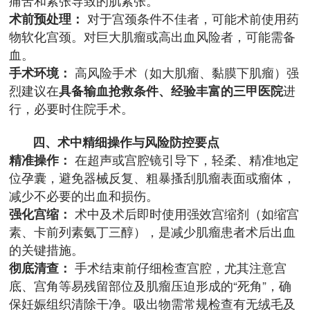
痛苦和紧张导致的肌紧张。
术前预处理：
对于宫颈条件不佳者，可能术前使用药
物软化宫颈。对巨大肌瘤或高出血风险者，可能需备
血。
手术环境：
高风险手术（如大肌瘤、黏膜下肌瘤）强
烈建议在
具备输血抢救条件、经验丰富的三甲医院
进
行，必要时住院手术。
四、术中精细操作与风险防控要点
精准操作：
在超声或宫腔镜引导下，轻柔、精准地定
位孕囊，避免器械反复、粗暴搔刮肌瘤表面或瘤体，
减少不必要的出血和损伤。
强化宫缩：
术中及术后即时使用强效宫缩剂（如缩宫
素、卡前列素氨丁三醇），是减少肌瘤患者术后出血
的关键措施。
彻底清查：
手术结束前仔细检查宫腔，尤其注意宫
底、宫角等易残留部位及肌瘤压迫形成的“死角”，确
保妊娠组织清除干净。吸出物需常规检查有无绒毛及