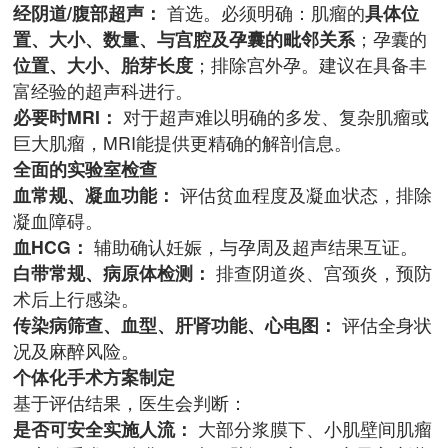
经阴道/腹部超声：
首选。必须明确：肌瘤的
具体位
置、大小、数量、与宫腔及孕囊的毗邻关系
；孕囊的
位置、大小、胎芽长度
；排除宫外孕。建议在具备丰
富经验的超声科进行。
必要时MRI：
对于超声难以明确的多发、复杂肌瘤或
巨大肌瘤，MRI能提供更精确的解剖信息。
全面的实验室检查
血常规、凝血功能：
评估贫血程度及凝血状态，排除
凝血障碍。
血HCG：
辅助确认妊娠，与孕周及超声结果互证。
白带常规、病原体检测：
排查阴道炎、宫颈炎，预防
术后上行感染。
传染病筛查、血型、肝肾功能、心电图：
评估全身状
况及麻醉风险。
个体化手术方案制定
基于评估结果，医生会判断：
是否可安全实施人流：
大部分浆膜下、小肌壁间肌瘤