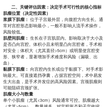
二、关键评估因素：决定手术可行性的核心指标
肌瘤位置（决定性因素）
浆膜下肌瘤：
位于子宫最外层，向腹腔方向生长。通
常对宫腔形态影响最小，一般不影响人流手术操作，
风险较低。
肌壁间肌瘤：
生长在子宫肌层内。影响取决于大小及
是否凸向宫腔。体积小且未明显凸向宫腔者，手术相
对安全；体积大（尤其直径>5cm）或明显使宫腔变
形、狭窄者，显著增加手术难度和风险（漏吸、出
血）。
黏膜下肌瘤：
向宫腔内生长或位于黏膜下。对手术影
响最大。可直接遮挡孕囊，占据宫腔空间，术中易发
生大出血，是手术并发症的高风险因素。宫颈肌瘤则
可能阻碍宫颈扩张。
肌瘤大小与数量
单个小肌瘤（尤其<3cm）风险通常可控。肌瘤越大
（尤其>5cm）、数量越多，对宫腔形态和子宫收缩