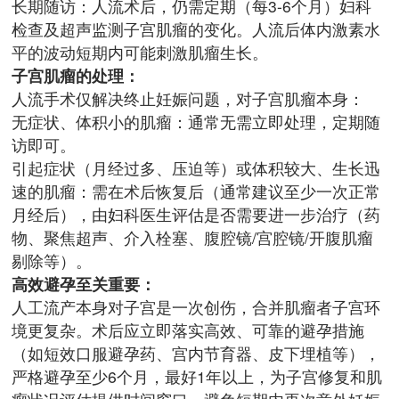
长期随访：人流术后，仍需定期（每3-6个月）妇科
检查及超声监测子宫肌瘤的变化。人流后体内激素水
平的波动短期内可能刺激肌瘤生长。
子宫肌瘤的处理：
人流手术仅解决终止妊娠问题，对子宫肌瘤本身：
无症状、体积小的肌瘤：通常无需立即处理，定期随
访即可。
引起症状（月经过多、压迫等）或体积较大、生长迅
速的肌瘤：需在术后恢复后（通常建议至少一次正常
月经后），由妇科医生评估是否需要进一步治疗（药
物、聚焦超声、介入栓塞、腹腔镜/宫腔镜/开腹肌瘤
剔除等）。
高效避孕至关重要：
人工流产本身对子宫是一次创伤，合并肌瘤者子宫环
境更复杂。术后应立即落实高效、可靠的避孕措施
（如短效口服避孕药、宫内节育器、皮下埋植等），
严格避孕至少6个月，最好1年以上，为子宫修复和肌