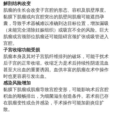
解剖结构改变
肌瘤的生长会改变子宫腔的形态、容积及肌壁厚度。
黏膜下肌瘤或向宫腔突出的肌壁间肌瘤可能遮挡孕
囊，导致手术器械难以准确到达目标位置，增加漏吸
（未能完全清除妊娠组织）或吸宫不全的风险。巨大
肌瘤或宫颈部位肌瘤还可能阻碍宫颈扩张或吸管进入
宫腔。
子宫收缩功能受损
肌瘤本身及其对子宫肌纤维排列的破坏，可能干扰术
后子宫的正常收缩。收缩乏力是术后持续性阴道流血
甚至大出血的重要诱因。血供丰富的肌瘤在术中操作
时也更容易引发出血。
感染风险增加
黏膜下肌瘤或肌瘤导致宫腔变形，可能影响术后宫腔
积血的顺畅排出，为细菌滋生创造条件。若术前已存
在肌瘤变性或合并感染，手术操作可能加剧炎症扩
散。