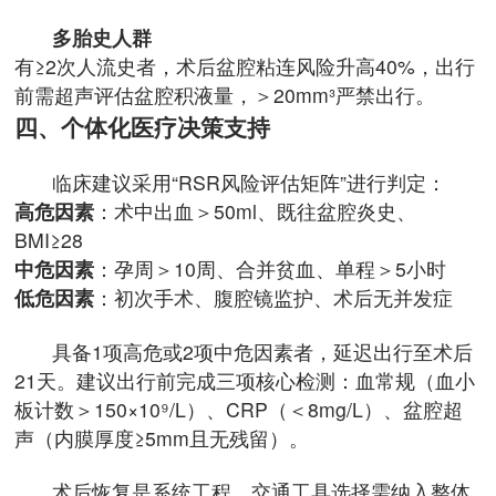
多胎史人群
有≥2次人流史者，术后盆腔粘连风险升高40%，出行
前需超声评估盆腔积液量，＞20mm³严禁出行。
四、个体化医疗决策支持
临床建议采用“RSR风险评估矩阵”进行判定：
高危因素
：术中出血＞50ml、既往盆腔炎史、
BMI≥28
中危因素
：孕周＞10周、合并贫血、单程＞5小时
低危因素
：初次手术、腹腔镜监护、术后无并发症
具备1项高危或2项中危因素者，延迟出行至术后
21天。建议出行前完成三项核心检测：血常规（血小
板计数＞150×10⁹/L）、CRP（＜8mg/L）、盆腔超
声（内膜厚度≥5mm且无残留）。
术后恢复是系统工程，交通工具选择需纳入整体