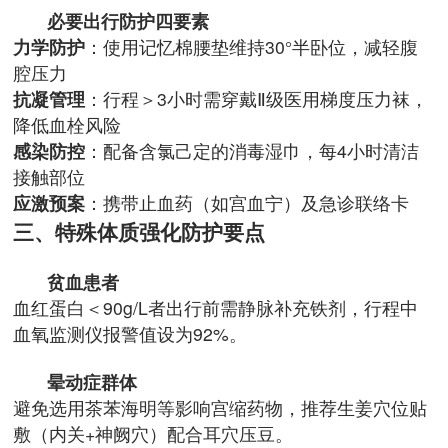
必要出行防护四要素
力学防护
：使用记忆棉腰垫维持30°半卧位，减轻腹
腔压力
抗凝管理
：行程＞3小时需穿戴Ⅱ级医用梯度压力袜，
降低血栓风险
感染防控
：配备含氯己定的消毒湿巾，每4小时清洁
接触部位
应激预案
：携带止血药（如宫血宁）及急诊联络卡
三、特殊体质强化防护要点
贫血患者
血红蛋白＜90g/L者出行前需静脉补充铁剂，行程中
血氧监测仪报警值设为92%。
晕动症群体
避免选用茶苯海明等影响宫缩药物，推荐生姜穴位贴
敷（内关+神阙穴）配合耳穴压豆。