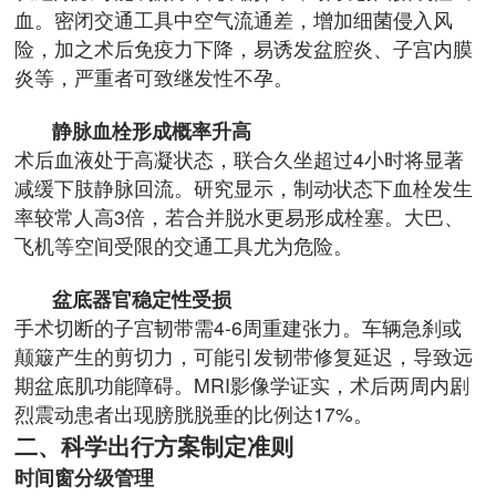
血。密闭交通工具中空气流通差，增加细菌侵入风
险，加之术后免疫力下降，易诱发盆腔炎、子宫内膜
炎等，严重者可致继发性不孕。
静脉血栓形成概率升高
术后血液处于高凝状态，联合久坐超过4小时将显著
减缓下肢静脉回流。研究显示，制动状态下血栓发生
率较常人高3倍，若合并脱水更易形成栓塞。大巴、
飞机等空间受限的交通工具尤为危险。
盆底器官稳定性受损
手术切断的子宫韧带需4-6周重建张力。车辆急刹或
颠簸产生的剪切力，可能引发韧带修复延迟，导致远
期盆底肌功能障碍。MRI影像学证实，术后两周内剧
烈震动患者出现膀胱脱垂的比例达17%。
二、科学出行方案制定准则
时间窗分级管理