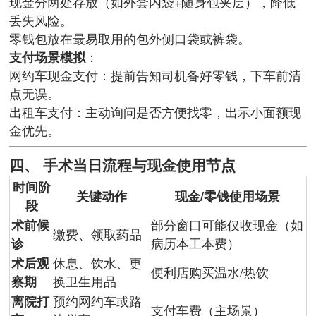
现金分两处存放（如外套内袋+随身包夹层），降低
丢失风险。
零钱包放在最易取用的包外侧口袋或裤袋。
支付场景模拟
：
网约车现金支付：提前告知司机备好零钱，下车前清
点无误。
出租车支付：主动询问是否方便找零，出示小面额现
金优先。
四、 手术当日流程与现金使用节点
时间阶
关键动作
现金/零钱使用场景
段
术前候
部分窗口可能仅收现金（如
缴费、领取药品
诊
病历本工本费）
术后观
休息、饮水、更
便利店购买温水/热饮
察期
换卫生用品
离院打
预约网约车或路
支付车费（主场景）