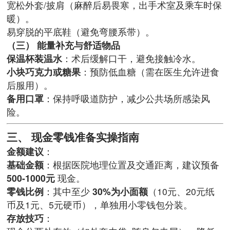
宽松外套/披肩（麻醉后易畏寒，出手术室及乘车时保
暖）。
易穿脱的平底鞋（避免弯腰系带）。
（三） 能量补充与舒适物品
保温杯装温水
：术后缓解口干，避免接触冷水。
小块巧克力或糖果
：预防低血糖（需在医生允许进食
后服用）。
备用口罩
：保持呼吸道防护，减少公共场所感染风
险。
三、 现金零钱准备实操指南
金额建议
：
基础金额
：根据医院地理位置及交通距离，建议预备
500-1000元
现金。
零钱比例
：其中至少
30%为小面额
（10元、20元纸
币及1元、5元硬币），单独用小零钱包分装。
存放技巧
：