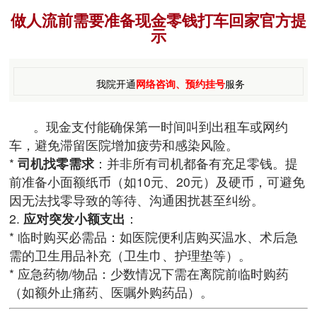
做人流前需要准备现金零钱打车回家官方提
示
我院开通
网络咨询、预约挂号
服务
。现金支付能确保第一时间叫到出租车或网约
车，避免滞留医院增加疲劳和感染风险。
*
司机找零需求
：并非所有司机都备有充足零钱。提
前准备小面额纸币（如10元、20元）及硬币，可避免
因无法找零导致的等待、沟通困扰甚至纠纷。
2.
应对突发小额支出
：
* 临时购买必需品：如医院便利店购买温水、术后急
需的卫生用品补充（卫生巾、护理垫等）。
* 应急药物/物品：少数情况下需在离院前临时购药
（如额外止痛药、医嘱外购药品）。