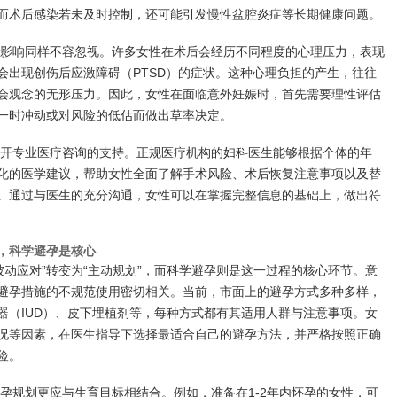
而术后感染若未及时控制，还可能引发慢性盆腔炎症等长期健康问题。
影响同样不容忽视。许多女性在术后会经历不同程度的心理压力，表现
会出现创伤后应激障碍（PTSD）的症状。这种心理负担的产生，往往
会观念的无形压力。因此，女性在面临意外妊娠时，首先需要理性评估
一时冲动或对风险的低估而做出草率决定。
开专业医疗咨询的支持。正规医疗机构的妇科医生能够根据个体的年
化的医学建议，帮助女性全面了解手术风险、术后恢复注意事项以及替
。通过与医生的充分沟通，女性可以在掌握完整信息的基础上，做出符
”，科学避孕是核心
被动应对”转变为“主动规划”，而科学避孕则是这一过程的核心环节。意
避孕措施的不规范使用密切相关。当前，市面上的避孕方式多种多样，
器（IUD）、皮下埋植剂等，每种方式都有其适用人群与注意事项。女
况等因素，在医生指导下选择最适合自己的避孕方法，并严格按照正确
险。
孕规划更应与生育目标相结合。例如，准备在1-2年内怀孕的女性，可