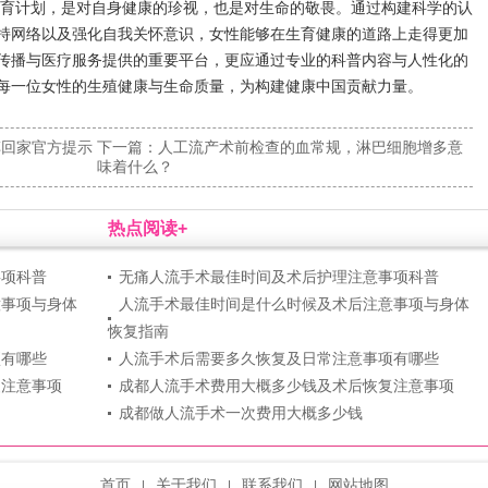
育计划，是对自身健康的珍视，也是对生命的敬畏。通过构建科学的认
持网络以及强化自我关怀意识，女性能够在生育健康的道路上走得更加
传播与医疗服务提供的重要平台，更应通过专业的科普内容与人性化的
每一位女性的生殖健康与生命质量，为构建健康中国贡献力量。
车回家官方提示
下一篇：
人工流产术前检查的血常规，淋巴细胞增多意
味着什么？
热点阅读+
事项科普
无痛人流手术最佳时间及术后护理注意事项科普
意事项与身体
人流手术最佳时间是什么时候及术后注意事项与身体
恢复指南
项有哪些
人流手术后需要多久恢复及日常注意事项有哪些
复注意事项
成都人流手术费用大概多少钱及术后恢复注意事项
成都做人流手术一次费用大概多少钱
首页
关于我们
联系我们
网站地图
|
|
|